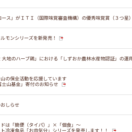
 ロース」がＩＴＩ（国際味覚審査機構）の優秀味覚賞（３つ星
ホルモンシリーズを新発売！
産 大地のハーブ鶏」における「しずおか農林水産物認証」の運
士山の保全活動を応援しています
「富士山基金」寄付のお知らせ
のおしらせ
ードは「簡便（タイパ）」×「個食」～
ート冷凍食品「お肉気分」シリーズを発売します！！