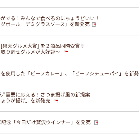
手がでる！みんなで食べるのにちょうどいい！
ーグボール デミグラスソース」を新発売
[楽天グルメ大賞] を２商品同時受賞!!
お取り寄せグルメが大好評～
牛を使用した「ビーフカレー」、「ビーフシチューパイ」を新
ん”需要に応える！さつま揚げ風の新提案
しょうが揚げ」を新発売
年記念「今日だけ贅沢ウインナー」を発売