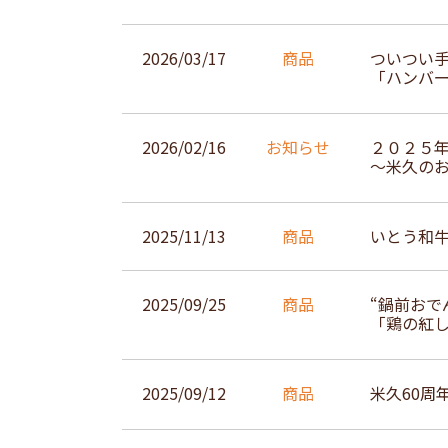
2026/03/17
商品
ついつい
「ハンバ
2026/02/16
お知らせ
２０２５年
～米久の
2025/11/13
商品
いとう和
2025/09/25
商品
“鍋前おで
「鶏の紅
2025/09/12
商品
米久60周