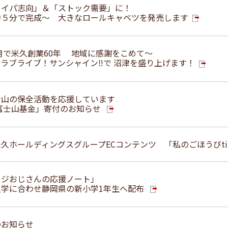
タイパ志向」＆「ストック需要」に！
約５分で完成～ 大きなロールキャベツを発売します
2月で米久創業60年 地域に感謝をこめて～
yu×ラブライブ！サンシャイン‼で 沼津を盛り上げます！
士山の保全活動を応援しています
「富士山基金」寄付のお知らせ
久ホールディングスグループECコンテンツ 「私のごほうびti
ージおじさんの応援ノート」
入学に合わせ静岡県の新小学1年生へ配布
のお知らせ