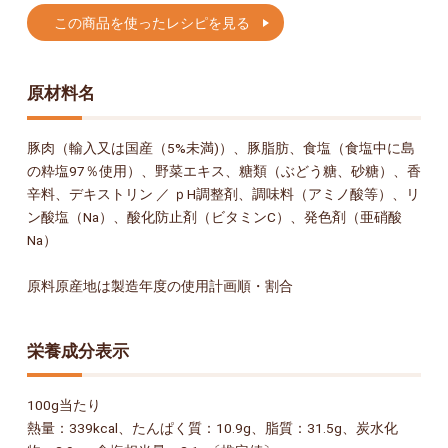
この商品を使ったレシピを見る
原材料名
豚肉（輸入又は国産（5%未満)）、豚脂肪、食塩（食塩中に島
の粋塩97％使用）、野菜エキス、糖類（ぶどう糖、砂糖）、香
辛料、デキストリン ／ ｐH調整剤、調味料（アミノ酸等）、リ
ン酸塩（Na）、酸化防止剤（ビタミンC）、発色剤（亜硝酸
Na）
原料原産地は製造年度の使用計画順・割合
栄養成分表示
100g当たり
熱量：339kcal、たんぱく質：10.9g、脂質：31.5g、炭水化