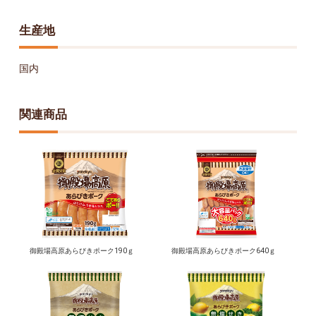
生産地
国内
関連商品
御殿場高原あらびきポーク190ｇ
御殿場高原あらびきポーク640ｇ