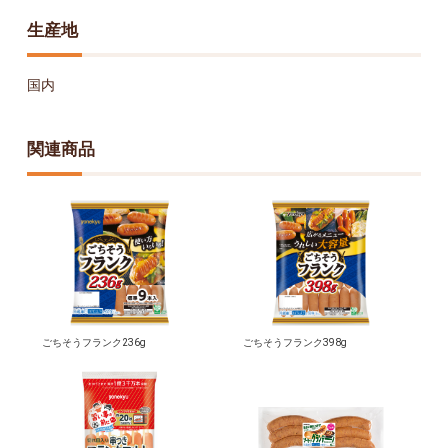
生産地
国内
関連商品
ごちそうフランク236g
ごちそうフランク398g