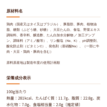
原材料名
鶏肉（国産又はタイ又はブラジル）、豚脂肪、豚肉、植物油
脂、糖類（ぶどう糖、砂糖）、大豆たん白、食塩、野菜エキス
調味料、香辛料、醸造酢、たん白加水分解物 ／ 加工デンプ
ン、調味料（アミノ酸等）、リン酸塩（Na、K）、pH調整剤、
酸化防止剤（ビタミンC）、発色剤（亜硝酸Na）、（一部に牛
肉・大豆・鶏肉・豚肉を含む）
原料原産地は製造年度の使用計画順
栄養成分表示
100g当たり
熱量：281kcal、たんぱく質：11.7g、脂質：22.8g、炭
水化物：7.0g、食塩相当量：2.0g〔推定値〕