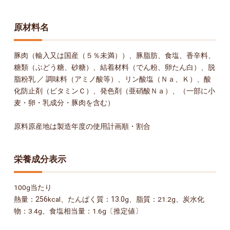
原材料名
豚肉（輸入又は国産（５％未満））、豚脂肪、食塩、香辛料、
糖類（ぶどう糖、砂糖）、結着材料（でん粉、卵たん白）、脱
脂粉乳 ／ 調味料（アミノ酸等）、リン酸塩（Ｎａ、Ｋ）、酸
化防止剤（ビタミンＣ）、発色剤（亜硝酸Ｎａ）、（一部に小
麦・卵・乳成分・豚肉を含む）
原料原産地は製造年度の使用計画順・割合
栄養成分表示
100g当たり
熱量：
256
kcal、たんぱく質：
13.0
g、脂質：21.2g、炭水化
物：3.4g、食塩相当量：1.6g〔推定値〕