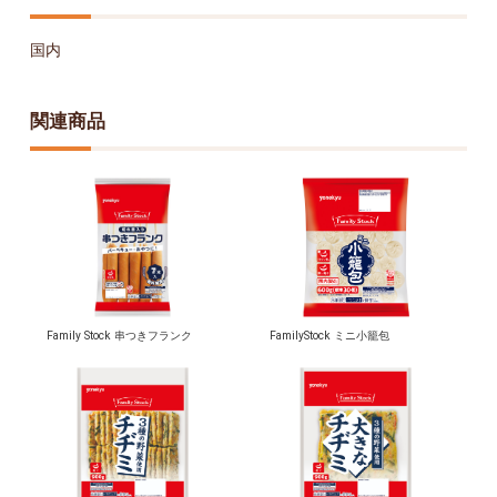
国内
関連商品
Family Stock 串つきフランク
FamilyStock ミニ小籠包