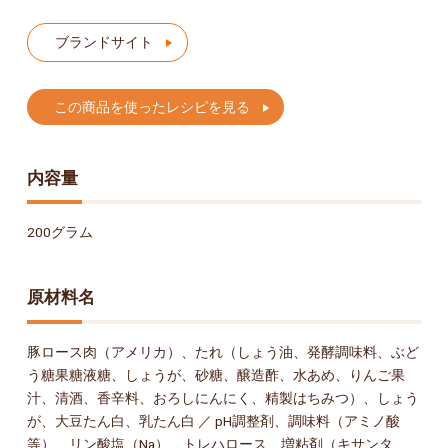
ブランドサイト
この商品を使ったレシピを見る
内容量
200グラム
原材料名
豚ロース肉（アメリカ）、たれ（しょう油、発酵調味料、ぶど
う糖果糖液糖、しょうが、砂糖、醸造酢、水あめ、りんご果
汁、清酒、香辛料、おろしにんにく、精製はちみつ）、しょう
が、大豆たん白、乳たん白 ／ pH調整剤、調味料（アミノ酸
等）、リン酸塩（Na）、トレハロース、増粘剤（キサンタ