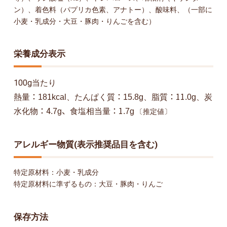
ン）、着色料（パプリカ色素、アナトー）、酸味料、（一部に
小麦・乳成分・大豆・豚肉・りんごを含む）
栄養成分表示
100g当たり
：
：
：11
熱量
たんぱく質
脂質
炭
181kcal、
15.8g、
.0g、
：4
、
：1
水化物
食塩相当量
.7g
.7g
〔推定値〕
アレルギー物質(表示推奨品目を含む)
特定原材料：小麦・乳成分
特定原材料に準ずるもの：大豆・豚肉・りんご
保存方法