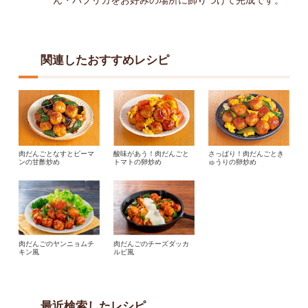
関連したおすすめレシピ
肉だんごとなすとピーマ
酸味があう！肉だんごと
さっぱり！肉だんごとき
ンの甘酢炒め
トマトの卵炒め
ゅうりの卵炒め
肉だんごのヤンニョムチ
肉だんごのチーズダッカ
キン風
ルビ風
最近検索したレシピ