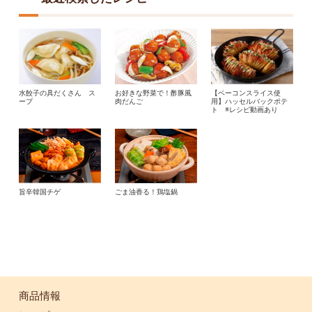
水餃子の具だくさん ス
お好きな野菜で！酢豚風
【ベーコンスライス使
ープ
肉だんご
用】ハッセルバックポテ
ト ※レシピ動画あり
旨辛韓国チゲ
ごま油香る！鶏塩鍋
商品情報