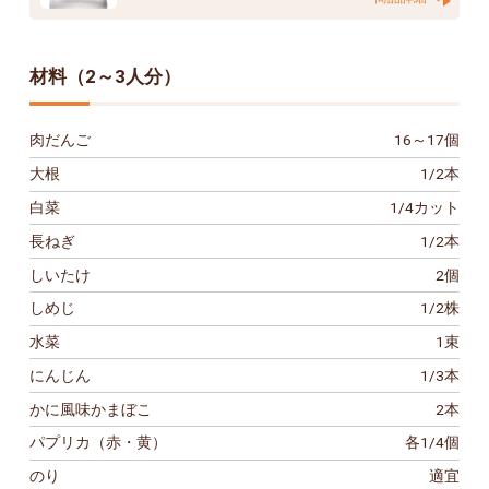
材料（2～3人分）
肉だんご
16～17個
大根
1/2本
白菜
1/4カット
長ねぎ
1/2本
しいたけ
2個
しめじ
1/2株
水菜
1束
にんじん
1/3本
かに風味かまぼこ
2本
パプリカ（赤・黄）
各1/4個
のり
適宜