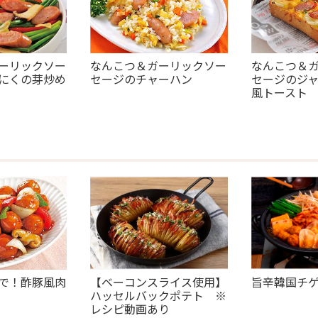
ーリックソー
なんこつ＆ガーリックソー
なんこつ＆
にくの芽炒め
セージのチャーハン
セージのジ
風トースト
で！酢豚風肉
【ベーコンスライス使用】
旨辛韓国チ
ハッセルバックポテト ※
レシピ動画あり