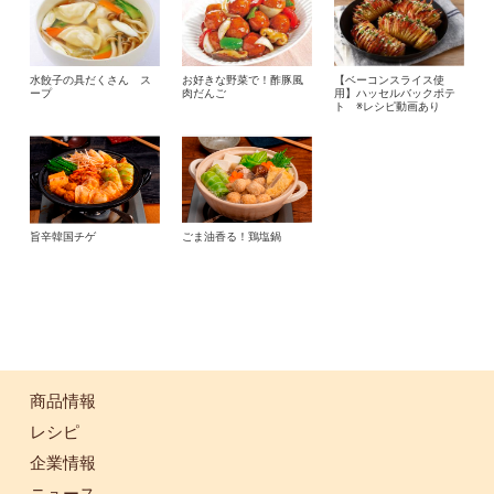
水餃子の具だくさん ス
お好きな野菜で！酢豚風
【ベーコンスライス使
ープ
肉だんご
用】ハッセルバックポテ
ト ※レシピ動画あり
旨辛韓国チゲ
ごま油香る！鶏塩鍋
商品情報
レシピ
企業情報