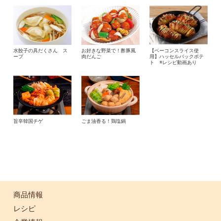
水餃子の具だくさん ス
お好きな野菜で！酢豚風
【ベーコンスライス使
ープ
肉だんご
用】ハッセルバックポテ
ト ※レシピ動画あり
旨辛韓国チゲ
ごま油香る！鶏塩鍋
商品情報
レシピ