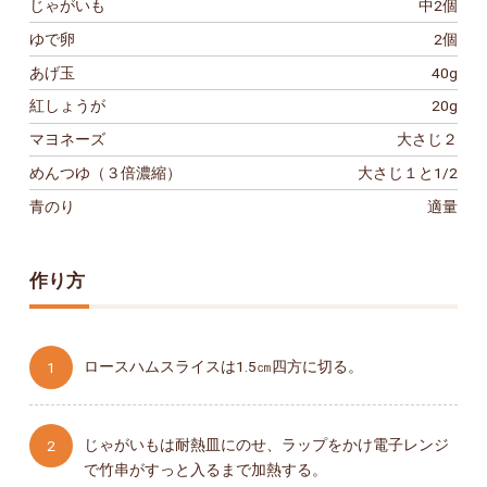
じゃがいも
中2個
ゆで卵
2個
あげ玉
40g
紅しょうが
20g
マヨネーズ
大さじ２
めんつゆ（３倍濃縮）
大さじ１と1/2
青のり
適量
作り方
ロースハムスライスは1.5㎝四方に切る。
じゃがいもは耐熱皿にのせ、ラップをかけ電子レンジ
で竹串がすっと入るまで加熱する。