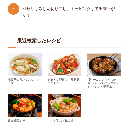
パセリはみじん切りにし、トッピングして出来上が
り！
最近検索したレシピ
水餃子の具だくさん ス
お好きな野菜で！酢豚風
【ベーコンスライス使
ープ
肉だんご
用】ハッセルバックポテ
ト ※レシピ動画あり
旨辛韓国チゲ
ごま油香る！鶏塩鍋