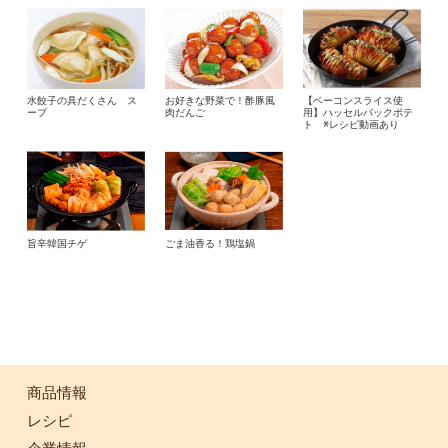
水餃子の具だくさん ス
お好きな野菜で！酢豚風
【ベーコンスライス使
ープ
肉だんご
用】ハッセルバックポテ
ト ※レシピ動画あり
旨辛韓国チゲ
ごま油香る！鶏塩鍋
商品情報
レシピ