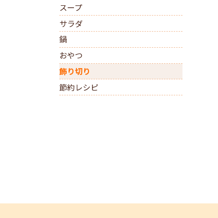
スープ
サラダ
鍋
おやつ
飾り切り
節約レシピ