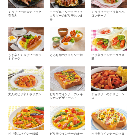
チョリソーのスティック
ヨーグルトソースで！チ
チョリソーでピリ辛ペペ
春巻き
ョリソーのピリ辛おつま
ロンチーノ
み
うま辛！チョリソーホッ
とろり卵のチョリソー丼
ピリ辛ウインナータコス
トドッグ
風
大人のピリ辛ナポリタン
ピリ辛ウインナーのメキ
チョリソーのチリビーン
シカンピザトースト
ズ
ピリ辛スパイシー焼飯
ピリ辛ウインナーのオー
ピリ辛ウインナーのマヨ