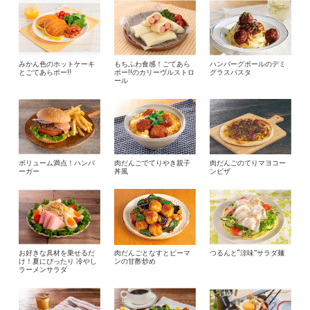
みかん色のホットケーキ
もちふわ食感！ごてあら
ハンバーグボールのデミ
とごてあらポー‼
ポー‼のカリーヴルストロ
グラスパスタ
ール
ボリューム満点！ハンバ
肉だんごでてりやき親子
肉だんごのてりマヨコー
ーガー
丼風
ンピザ
お好きな具材を乗せるだ
肉だんごとなすとピーマ
つるんと“涼味”サラダ麺
け！夏にぴったり 冷やし
ンの甘酢炒め
ラーメンサラダ