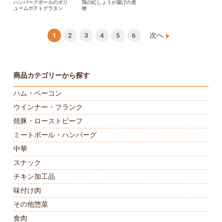
ハンバーグボールのボリ
鶏の紅しょうが揚げの煮
ュームポテトグラタン
物
1
2
3
4
5
6
次へ
商品カテゴリーから探す
ハム・ベーコン
ウインナー・フランク
焼豚・ローストビーフ
ミートボール・ハンバーグ
中華
スナック
チキン加工品
味付け肉
その他惣菜
食肉