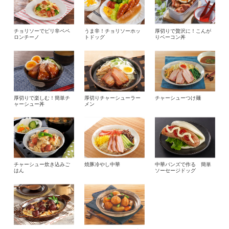
チョリソーでピリ辛ペペ
うま辛！チョリソーホッ
厚切りで贅沢に！こんが
ロンチーノ
トドッグ
りベーコン丼
厚切りで楽しむ！簡単チ
厚切りチャーシューラー
チャーシューつけ麺
ャーシュー丼
メン
チャーシュー炊き込みご
焼豚冷やし中華
中華バンズで作る 簡単
はん
ソーセージドッグ